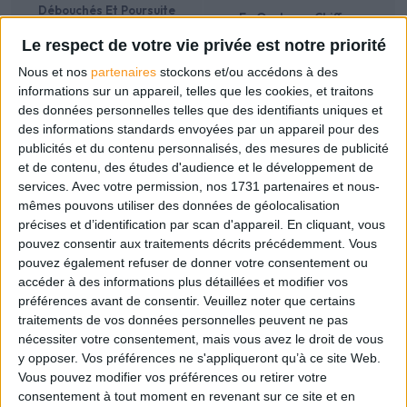
Débouchés Et Poursuite
En Quelques Chiffres
D’études
Le respect de votre vie privée est notre priorité
Nous et nos
partenaires
stockons et/ou accédons à des
informations sur un appareil, telles que les cookies, et traitons
I. Programme de Formation : Gestion de Projet
des données personnelles telles que des identifiants uniques et
A. Jour 1 : Conception et Planification (8 heures)
des informations standards envoyées par un appareil pour des
publicités et du contenu personnalisés, des mesures de publicité
B. Jour 2 : Coordination et Mise en Œuvre (8 heures)
et de contenu, des études d'audience et le développement de
C. Jour 3 : Suivi et Évaluation (8 heures)
services.
Avec votre permission, nos 1731 partenaires et nous-
Méthodes pédagogiques
mêmes pouvons utiliser des données de géolocalisation
précises et d’identification par scan d'appareil. En cliquant, vous
Évaluation
pouvez consentir aux traitements décrits précédemment. Vous
II. Programme de Formation : Gestion des Priorités
pouvez également refuser de donner votre consentement ou
A. Jour 1 : Identification des Besoins et Hiérarchisation des
accéder à des informations plus détaillées et modifier vos
préférences avant de consentir.
Veuillez noter que certains
Tâches (8 heures) 3
traitements de vos données personnelles peuvent ne pas
B. Jour 2 : Gestion du Temps et Planification Efficace (8
nécessiter votre consentement, mais vous avez le droit de vous
heures)
y opposer. Vos préférences ne s'appliqueront qu’à ce site Web.
Vous pouvez modifier vos préférences ou retirer votre
Méthodes pédagogiques
consentement à tout moment en revenant sur ce site et en