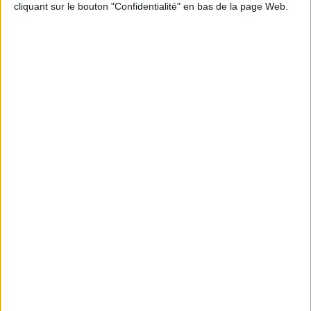
Évaluation
cliquant sur le bouton "Confidentialité" en bas de la page Web.
III. Programme de Formation : Gestion du Budget
A. Matinée : Élaboration du Budget Prévisionnel (4 heures)
B. Après-midi : Finalisation et Validation du Budget (4 heures)
Méthodes pédagogiques
Évaluation
IV. Programme de Formation : Écrits Professionnels
A. Jour 1 : Rapports et Bilans (8 heures)
B. Jour 2 : Communication Interne et Externe (8 heures)
Partager Cette Formation