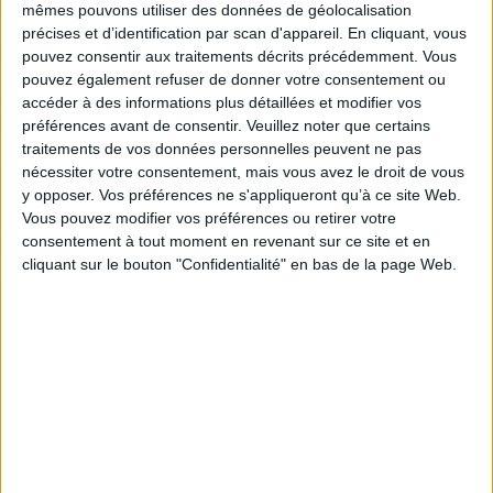
mêmes pouvons utiliser des données de géolocalisation
Articles récents
précises et d’identification par scan d'appareil. En cliquant, vous
pouvez consentir aux traitements décrits précédemment. Vous
pouvez également refuser de donner votre consentement ou
accéder à des informations plus détaillées et modifier vos
1 juillet 2026
préférences avant de consentir.
Veuillez noter que certains
traitements de vos données personnelles peuvent ne pas
nécessiter votre consentement, mais vous avez le droit de vous
y opposer. Vos préférences ne s'appliqueront qu’à ce site Web.
Vous pouvez modifier vos préférences ou retirer votre
9 juin 2026
consentement à tout moment en revenant sur ce site et en
Nouvelle offre de formations courtes
cliquant sur le bouton "Confidentialité" en bas de la page Web.
13 avril 2026
Fin de parcours pour nos apprenants
Cuisinier Gestionnaire en Restauration
Collective
26 février 2026
Forum pour l’emploi – 5 mars 2026