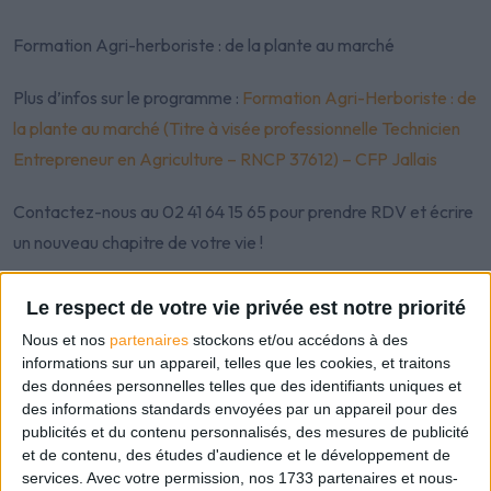
Formation Agri-herboriste : de la plante au marché
Plus d’infos sur le programme :
Formation Agri-Herboriste : de
la plante au marché (Titre à visée professionnelle Technicien
Entrepreneur en Agriculture – RNCP 37612) – CFP Jallais
Contactez-nous au 02 41 64 15 65 pour prendre RDV et écrire
un nouveau chapitre de votre vie !
Le respect de votre vie privée est notre priorité
Nous et nos
partenaires
stockons et/ou accédons à des
informations sur un appareil, telles que les cookies, et traitons
des données personnelles telles que des identifiants uniques et
des informations standards envoyées par un appareil pour des
publicités et du contenu personnalisés, des mesures de publicité
et de contenu, des études d'audience et le développement de
services.
Avec votre permission, nos 1733 partenaires et nous-