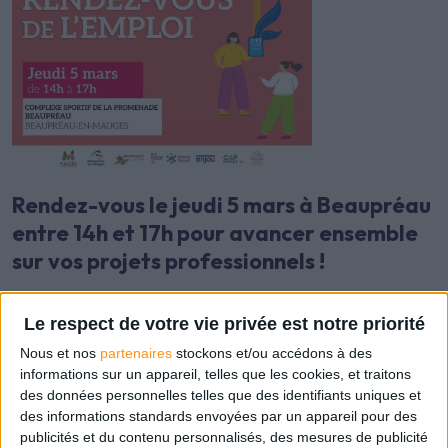
Rendez-vous le jeudi 5 mars à Beaupréau
entre 14h et 17h pour avancer ensemble
sur vos projets professionnels !
A nos côtés, vous passerez du projet à la
Le respect de votre vie privée est notre priorité
réalisation de votre objectif. On en parle
Nous et nos
partenaires
stockons et/ou accédons à des
ensemble ?
informations sur un appareil, telles que les cookies, et traitons
des données personnelles telles que des identifiants uniques et
des informations standards envoyées par un appareil pour des
publicités et du contenu personnalisés, des mesures de publicité