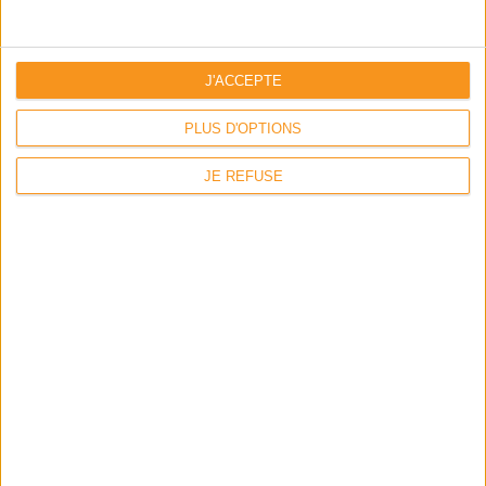
Nos formations
La VAE
J'ACCEPTE
L’équipe & les locaux
PLUS D'OPTIONS
L’alternance
JE REFUSE
Financements
Location & hébergement
Inclusion & handicap
Contact
Plan du site
Mentions légales
Politique de confidentialite