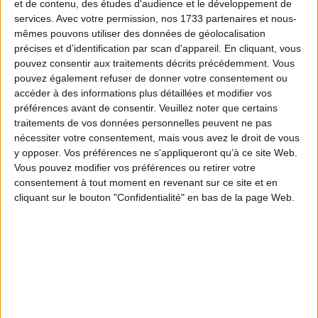
Curieuse, à l’écoute et attentive aux personnes qui
et de contenu, des études d'audience et le développement de
services.
Avec votre permission, nos 1733 partenaires et nous-
l’entourent, elle apporte dans chacune de ses missions une
mêmes pouvons utiliser des données de géolocalisation
combinaison précieuse de
méthode
, de
dynamisme
et
précises et d’identification par scan d'appareil. En cliquant, vous
de
sens du collectif
. Son expérience lui a permis de
pouvez consentir aux traitements décrits précédemment. Vous
pouvez également refuser de donner votre consentement ou
construire des compétences solides en
gestion
accéder à des informations plus détaillées et modifier vos
administrative
,
coordination
,
suivi de projets
, mais
préférences avant de consentir.
Veuillez noter que certains
aussi en
formation
et en
accompagnement
traitements de vos données personnelles peuvent ne pas
nécessiter votre consentement, mais vous avez le droit de vous
d’équipes
.
y opposer. Vos préférences ne s'appliqueront qu’à ce site Web.
Vous pouvez modifier vos préférences ou retirer votre
Aujourd’hui, au
Centre de Formation
, Laëtitia met son
consentement à tout moment en revenant sur ce site et en
énergie et son professionnalisme au service des
cliquant sur le bouton "Confidentialité" en bas de la page Web.
apprenants, des équipes et des projets. Reconnue pour sa
rigueur
, son
autonomie
et sa capacité d’adaptation, elle
contribue activement à la qualité de l’accompagnement
et à la réussite collective.
Laëtitia CAMUS est référente mobilité nationale