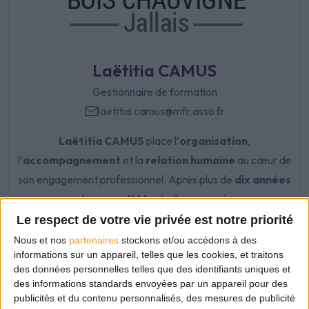
Laëtitia CAMUS
Gestionnaire de formation
laetitia.camus@mfr.asso.fr
Laëtitia CAMUS
place l’
organisation
,
l’
accompagnement
et la
relation humaine
au cœur de
son engagement professionnel. Après plus de
dix années
au sein du groupe
IMA
, où elle a exercé comme
conseillère
puis
manager
, elle a choisi de donner une
Le respect de votre vie privée est notre priorité
nouvelle orientation à son parcours en développant ses
Nous et nos
partenaires
stockons et/ou accédons à des
informations sur un appareil, telles que les cookies, et traitons
compétences en
comptabilité
et en
polyvalence
des données personnelles telles que des identifiants uniques et
administrative
.
des informations standards envoyées par un appareil pour des
publicités et du contenu personnalisés, des mesures de publicité