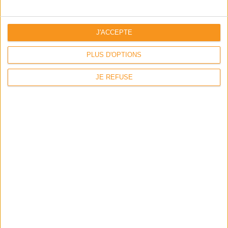
La VAE
L’équipe & les locaux
J'ACCEPTE
L’alternance
PLUS D'OPTIONS
Financements
JE REFUSE
Location & hébergement
Inclusion & handicap
Contact
Plan du site
Mentions légales
Politique de confidentialite