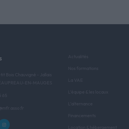
Actualités
s
Nos formations
tit Bois Chauvigné - Jallais
La VAE
 BEAUPREAU-EN-MAUGES
L’équipe & les locaux
5 65
L’alternance
s@mfr.asso.fr
Financements
Location & hébergement