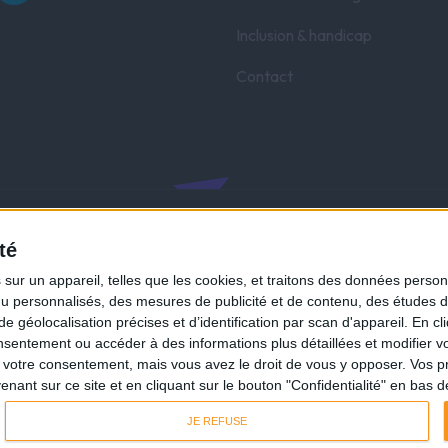
Inclusion & handicap
Contact
tn-primary, .etn-attendee-form .etn-btn, .etn-ticket-widget .etn-b
té
-info, .etn-event-slider .swiper-pagination-bullet, .etn-speaker-s
ur un appareil, telles que les cookies, et traitons des données personn
 .swiper-button-next, .etn-speaker-slider .swiper-button-prev, .
nu personnalisés, des mesures de publicité et de contenu, des études 
éolocalisation précises et d’identification par scan d'appareil. En cl
schedule-tab-1 .etn-nav li a.etn-active, .schedule-list-wrapper .
ntement ou accéder à des informations plus détaillées et modifier vo
 .event-tab-wrapper ul li a.etn-tab-a.etn-active, .etn-btn, butto
votre consentement, mais vous avez le droit de vous y opposer. Vos p
er, .cat-radio-btn-list [type=radio]:not(:checked)+label:after, .e
ant sur ce site et en cliquant sur le bouton "Confidentialité" en bas 
alendar_standard .cat-dropdown-list select, .etn-event-banner-wra
JE REFUSE
tn-variable-ticket-widget .etn-add-to-cart-block, .etn-recurri