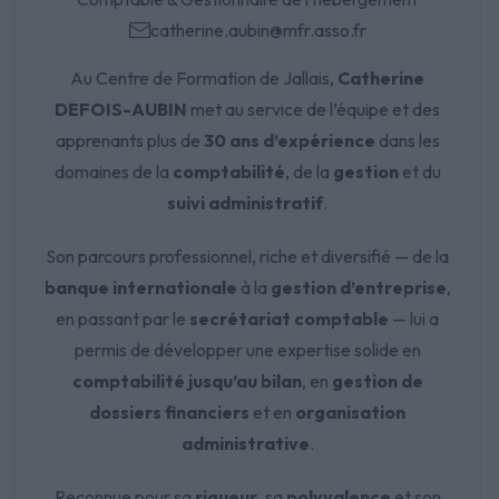
catherine.aubin@mfr.asso.fr
Au Centre de Formation de Jallais,
Catherine
DEFOIS-AUBIN
met au service de l’équipe et des
apprenants plus de
30 ans d’expérience
dans les
domaines de la
comptabilité
, de la
gestion
et du
suivi administratif
.
Son parcours professionnel, riche et diversifié — de la
banque internationale
à la
gestion d’entreprise
,
en passant par le
secrétariat comptable
— lui a
permis de développer une expertise solide en
comptabilité jusqu’au bilan
, en
gestion de
dossiers financiers
et en
organisation
administrative
.
Reconnue pour sa
rigueur
, sa
polyvalence
et son