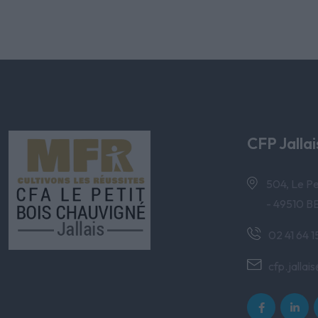
CFP Jallai
504, Le Pe
- 49510
02 41 64 1
cfp.jallai