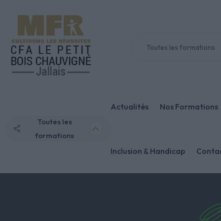
S
k
i
Toutes les formations
p
t
o
c
o
Actualités
Nos Formations
n
Toutes les
t
formations
e
Inclusion & Handicap
Conta
n
t