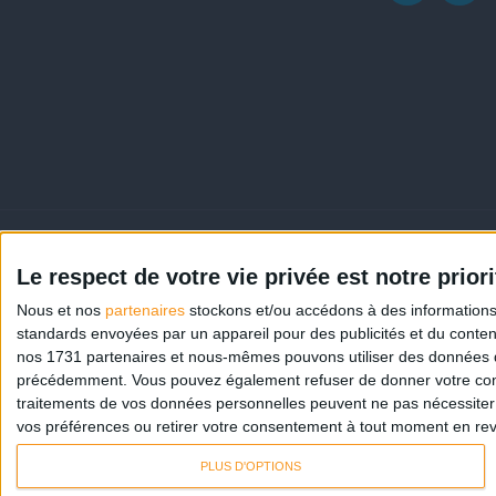
/*; } .etn-event-item .etn-event-category span, .etn-btn, .attr-b
Le respect de votre vie privée est notre priori
speaker-content .etn-title a, .etn-speaker-details3 .speaker-title
Nous et nos
partenaires
stockons et/ou accédons à des informations s
next, .etn-event-slider .swiper-button-prev, .etn-speaker-slider
standards envoyées par un appareil pour des publicités et du conte
nos 1731 partenaires et nous-mêmes pouvons utiliser des données de g
a, .etn-event-header .etn-event-countdown-wrap .etn-count-item, .
précédemment. Vous pouvez également refuser de donner votre conse
speaker-item.style-3 .etn-speaker-content .etn-speakers-social a,
traitements de vos données personnelles peuvent ne pas nécessiter 
.etn-zoom-btn, .cat-radio-btn-list [type=radio]:checked+label:aft
vos préférences ou retirer votre consentement à tout moment en reven
style .fc-state-highlight, .etn-calender-list a:hover, .events_c
PLUS D'OPTIONS
content .calendar-event-category-wrap .etn-event-category, .e