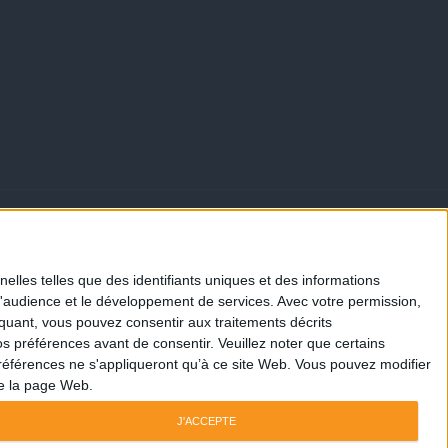
tn, .schedule-list-1 .schedule-header, .speaker-style4 .etn-
lider .swiper-pagination-bullet, .etn-event-slider .swiper-button-
elles telles que des identifiants uniques et des informations
etn-single-speaker-item .etn-speaker-thumb .etn-speakers-social
d'audience et le développement de services.
Avec votre permission,
iquant, vous pouvez consentir aux traitements décrits
schedule-listing.multi-schedule-list .schedule-slot-time, .etn-
s préférences avant de consentir.
Veuillez noter que certains
n.etn-btn.etn-btn-primary, .etn-schedule-style-3 ul li:before,
références ne s'appliqueront qu’à ce site Web. Vous pouvez modifier
tn-default-calendar-style .fc-button:hover, .etn-default-calendar-
de la page Web.
p, .events_calendar_list .calendar-event-details .calendar-event-
J'ACCEPTE
ng-event-wrapper #seeMore, .more-event-tag, .etn-settings-