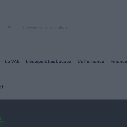
La VAE
L’équipe & Les Locaux
L’alternance
Financ
ct